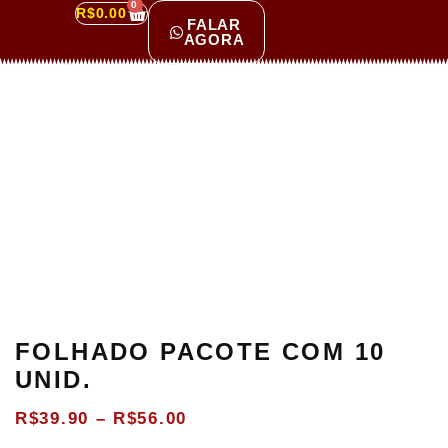
0
R$
0.00
FALAR
AGORA
FOLHADO PACOTE COM 10
UNID.
R$
39.90
–
R$
56.00