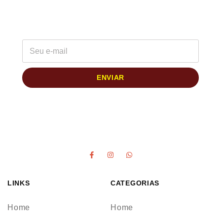
Assine nossa newsletter e esteja sempre
atualizado com as últimas tendências, novidades
e dicas imperdíveis!
ENVIAR
LINKS
CATEGORIAS
Home
Home